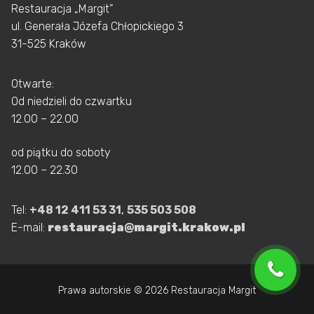
Restauracja „Margit”
ul. Generała Józefa Chłopickiego 3
31-525 Kraków
Otwarte:
Od niedzieli do czwartku
12.00 – 22.00
od piątku do soboty
12.00 – 22.30
Tel:
+48 12 411 53 31
,
535 503 508
E-mail:
restauracja@margit.krakow.pl
Prawa autorskie © 2026 Restauracja Margit