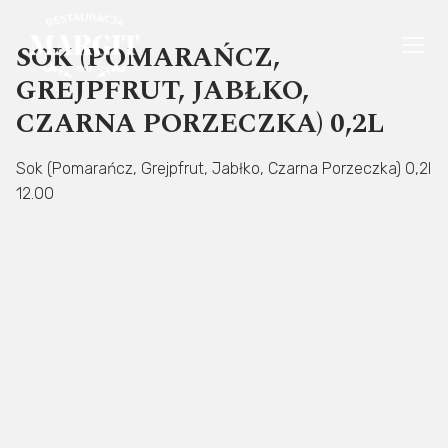
Przeskocz
do
SOK (POMARAŃCZ,
treści
GREJPFRUT, JABŁKO,
CZARNA PORZECZKA) 0,2L
Sok (Pomarańcz, Grejpfrut, Jabłko, Czarna Porzeczka) 0,2l
12.00