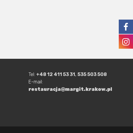
Tel:
+48 12 411 53 31
,
535 503 508
E-mail:
restauracja@margit.krakow.pl