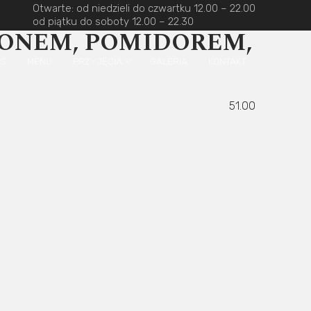
Otwarte: od niedzieli do czwartku 12.00 – 22.00
od piątku do soboty 12.00 – 22.30
KONEM, POMIDOREM,
AS
MENU
PRZYJĘCIA
GALERIA
KONTAKT
51.00