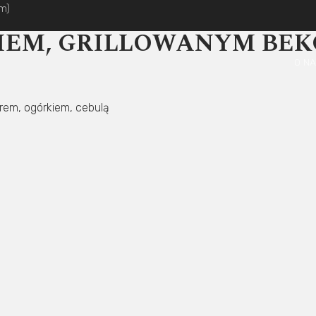
im)
IEM, GRILLOWANYM BE
O N
rem, ogórkiem, cebulą