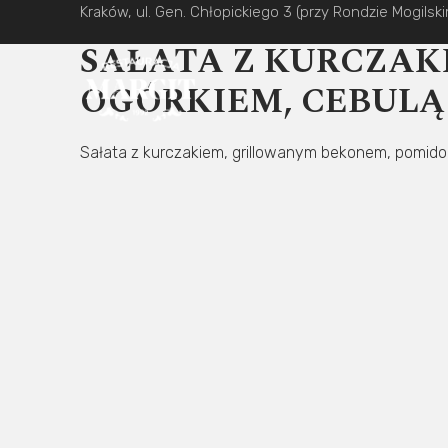
Przeskocz
Kraków, ul. Gen. Chłopickiego 3 (przy Rondzie Mogilsk
do
SAŁATA Z KURCZAK
treści
OGÓRKIEM, CEBULĄ
Sałata z kurczakiem, grillowanym bekonem, pomido