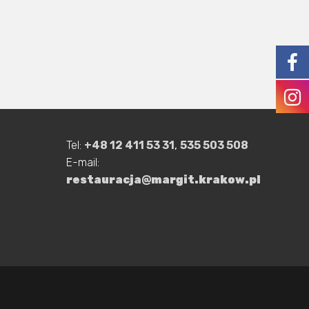
Tel:
+48 12 411 53 31
,
535 503 508
E-mail:
restauracja@margit.krakow.pl