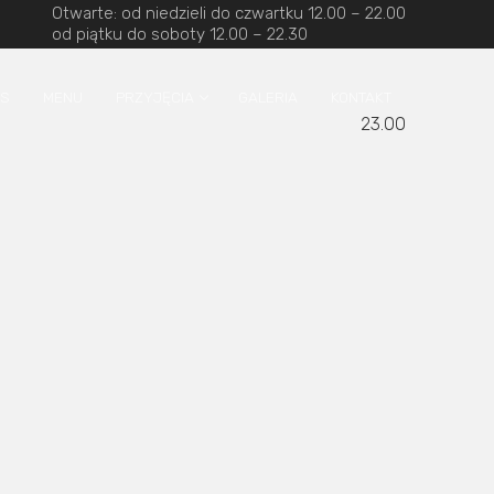
Otwarte: od niedzieli do czwartku 12.00 – 22.00
od piątku do soboty 12.00 – 22.30
AS
MENU
PRZYJĘCIA
GALERIA
KONTAKT
23.00