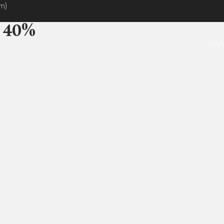
im)
 40%
O N