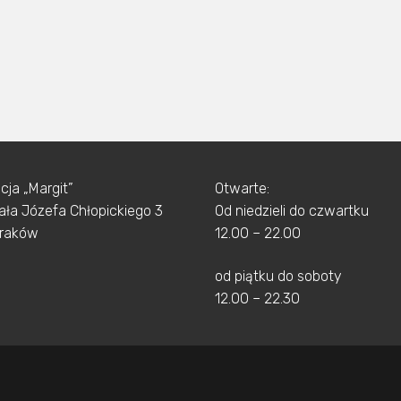
cja „Margit”
Otwarte:
rała Józefa Chłopickiego 3
Od niedzieli do czwartku
Kraków
12.00 – 22.00
od piątku do soboty
12.00 – 22.30